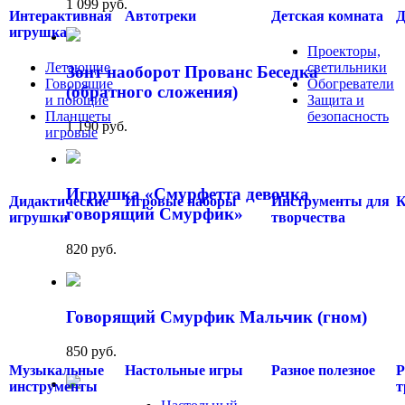
1 099 руб.
Интерактивная
Автотреки
Детская комната
Д
игрушка
Проекторы,
Летающие
светильники
Зонт наоборот Прованс Беседка
Говорящие
Обогреватели
(обратного сложения)
и поющие
Защита и
Планшеты
безопасность
1 190 руб.
игровые
.....
.....
Игрушка «Смурфетта девочка
Дидактические
Игровые наборы
Инструменты для
К
говорящий Смурфик»
игрушки
творчества
820 руб.
Говорящий Смурфик Мальчик (гном)
850 руб.
Музыкальные
Настольные игры
Разное полезное
Р
инструменты
т