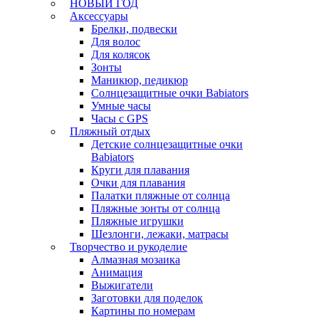
НОВЫЙ ГОД
Аксессуары
Брелки, подвески
Для волос
Для колясок
Зонты
Маникюр, педикюр
Солнцезащитные очки Babiators
Умные часы
Часы с GPS
Пляжный отдых
Детские солнцезащитные очки
Babiators
Круги для плавания
Очки для плавания
Палатки пляжные от солнца
Пляжные зонты от солнца
Пляжные игрушки
Шезлонги, лежаки, матрасы
Творчество и рукоделие
Алмазная мозаика
Анимация
Выжигатели
Заготовки для поделок
Картины по номерам