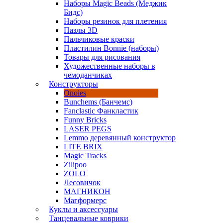
Наборы Magic Beads (Меджик
Бидс)
Наборы резинок для плетения
Пазлы 3D
Пальчиковые краски
Пластилин Bonnie (наборы)
Товары для рисования
Художественные наборы в
чемоданчиках
Конструкторы
Onoies
Bunchems (Банчемс)
Fanclastic Фанкластик
Funny Bricks
LASER PEGS
Lemmo деревянный конструктор
LITE BRIX
Magic Tracks
Zilipoo
ZOLO
Лесовичок
МАГНИКОН
Магформерс
Куклы и аксессуары
Танцевальные коврики