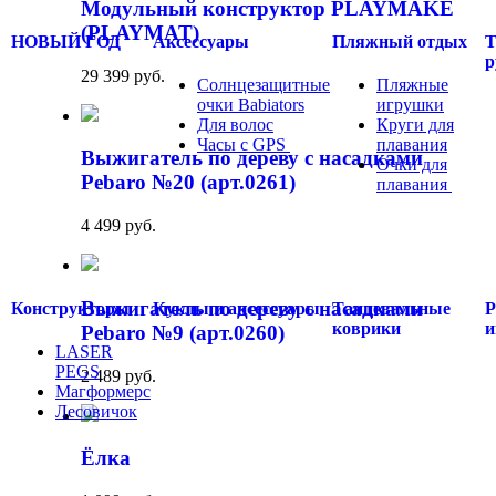
Модульный конструктор PLAYMAKE
(PLAYMAT)
НОВЫЙ ГОД
Аксессуары
Пляжный отдых
Т
р
29 399 руб.
Солнцезащитные
Пляжные
очки Babiators
игрушки
Для волос
Круги для
Часы с GPS
.....
плавания
Выжигатель по дереву с насадками
Очки для
Pebaro №20 (арт.0261)
плавания
.....
4 499 руб.
Выжигатель по дереву с насадками
Конструкторы
Куклы и аксессуары
Танцевальные
Р
коврики
и
Pebaro №9 (арт.0260)
LASER
PEGS
2 489 руб.
Магформерс
Лесовичок
.....
Ёлка