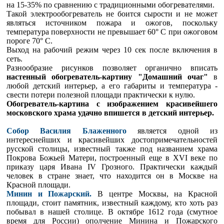
на 15-35% по сравнению с традиционными обогревателями.
Такой электрообогреватель не боится сырости и не может
являться источником пожара и ожогов, поскольку
температура поверхности не превышает 60° C при ожоговом
пороге 70° С.
Выход на рабочий режим через 10 сек после включения в
сеть.
Разнообразие рисунков позволяет органично вписать
настенный обогреватель-картину "Домашний очаг"
в
любой детский интерьер, а его габариты и температура -
свести потери полезной площади практически к нулю.
Обогреватель-картина с изображением красивейшего
московского храма удачно впишется в детский интерьер.
Собор Василия Блаженного
я
вляется одной из
интереснейших и красивейших достопримечательностей
русской столицы, известный также под названием храма
Покрова Божьей Матери, построенный еще в XVI веке по
приказу царя Ивана IV Грозного. Практически каждый
человек в стране знает, что находится он в Москве на
Красной площади.
Минин и Пожарский.
В центре Москвы, на Красной
площади, стоит памятник, известный каждому, кто хоть раз
побывал в нашей столице.
В октябре 1612 года (смутное
время для России) ополчение Минина и Пожарского