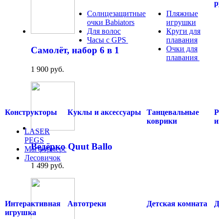
р
Солнцезащитные
Пляжные
очки Babiators
игрушки
Для волос
Круги для
Часы с GPS
.....
плавания
Очки для
Cамолёт, набор 6 в 1
плавания
.....
1 900 руб.
Конструкторы
Куклы и аксессуары
Танцевальные
Р
коврики
и
LASER
PEGS
Ведёрко Quut Ballo
Магформерс
Лесовичок
1 499 руб.
.....
Интерактивная
Автотреки
Детская комната
Д
игрушка