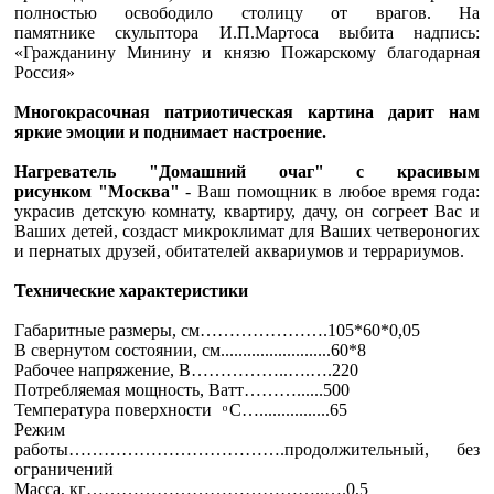
полностью освободило столицу от врагов.
На
памятнике скульптора И.П.Мартоса выбита надпись:
«Гражданину Минину и князю Пожарскому благодарная
Россия»
Многокрасочная патриотическая к
артина дарит нам
яркие эмоции и поднимает настроение.
Нагреватель "Домашний очаг" с красивым
рисунком "Москва"
- Ваш помощник в любое время года:
украсив детскую комнату, квартиру, дачу, он согреет Вас и
Ваших детей, создаст микроклимат для Ваших четвероногих
и пернатых друзей, обитателей аквариумов и террариумов.
Технические характеристики
Габаритные размеры, см………………….105*60*0,05
В свернутом состоянии, см.........................60*8
Рабочее напряжение, В……………..….….220
Потребляемая мощность, Ватт………......500
Температура поверхности ͦ С…................65
Режим
работы……………………………….продолжительный, без
ограничений
Масса, кг…………………………………..….0,5