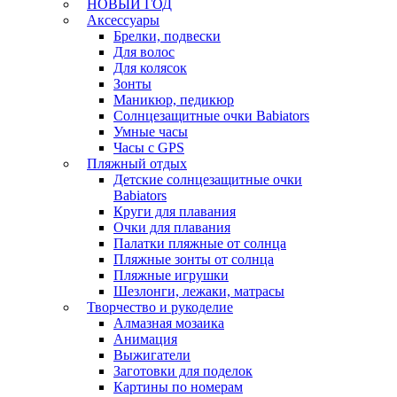
НОВЫЙ ГОД
Аксессуары
Брелки, подвески
Для волос
Для колясок
Зонты
Маникюр, педикюр
Солнцезащитные очки Babiators
Умные часы
Часы с GPS
Пляжный отдых
Детские солнцезащитные очки
Babiators
Круги для плавания
Очки для плавания
Палатки пляжные от солнца
Пляжные зонты от солнца
Пляжные игрушки
Шезлонги, лежаки, матрасы
Творчество и рукоделие
Алмазная мозаика
Анимация
Выжигатели
Заготовки для поделок
Картины по номерам