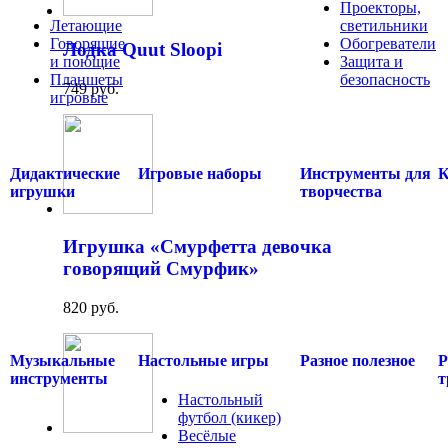
Проекторы,
Летающие
светильники
Говорящие
Обогреватели
Лодка Quut Sloopi
и поющие
Защита и
Планшеты
безопасность
749 руб.
игровые
.....
.....
Дидактические
Игровые наборы
Инструменты для
К
игрушки
творчества
Игрушка «Смурфетта девочка
говорящий Смурфик»
820 руб.
Музыкальные
Настольные игры
Разное полезное
Р
инструменты
т
Настольный
футбол (кикер)
Весёлые