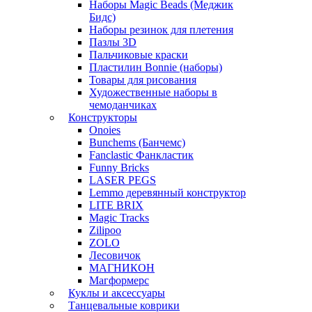
Наборы Magic Beads (Меджик
Бидс)
Наборы резинок для плетения
Пазлы 3D
Пальчиковые краски
Пластилин Bonnie (наборы)
Товары для рисования
Художественные наборы в
чемоданчиках
Конструкторы
Onoies
Bunchems (Банчемс)
Fanclastic Фанкластик
Funny Bricks
LASER PEGS
Lemmo деревянный конструктор
LITE BRIX
Magic Tracks
Zilipoo
ZOLO
Лесовичок
МАГНИКОН
Магформерс
Куклы и аксессуары
Танцевальные коврики