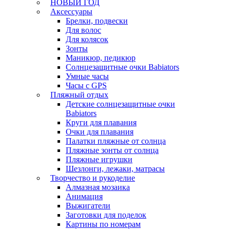
НОВЫЙ ГОД
Аксессуары
Брелки, подвески
Для волос
Для колясок
Зонты
Маникюр, педикюр
Солнцезащитные очки Babiators
Умные часы
Часы с GPS
Пляжный отдых
Детские солнцезащитные очки
Babiators
Круги для плавания
Очки для плавания
Палатки пляжные от солнца
Пляжные зонты от солнца
Пляжные игрушки
Шезлонги, лежаки, матрасы
Творчество и рукоделие
Алмазная мозаика
Анимация
Выжигатели
Заготовки для поделок
Картины по номерам