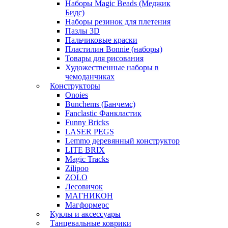
Наборы Magic Beads (Меджик
Бидс)
Наборы резинок для плетения
Пазлы 3D
Пальчиковые краски
Пластилин Bonnie (наборы)
Товары для рисования
Художественные наборы в
чемоданчиках
Конструкторы
Onoies
Bunchems (Банчемс)
Fanclastic Фанкластик
Funny Bricks
LASER PEGS
Lemmo деревянный конструктор
LITE BRIX
Magic Tracks
Zilipoo
ZOLO
Лесовичок
МАГНИКОН
Магформерс
Куклы и аксессуары
Танцевальные коврики