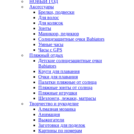
НОВЫЙ ГОД
Аксессуары
Брелки, подвески
Для волос
Для колясок
Зонты
Маникюр, педикюр
Солнцезащитные очки Babiators
Умные часы
Часы с GPS
Пляжный отдых
Детские солнцезащитные очки
Babiators
Круги для плавания
Очки для плавания
Палатки пляжные от солнца
Пляжные зонты от солнца
Пляжные игрушки
Шезлонги, лежаки, матрасы
Творчество и рукоделие
Алмазная мозаика
Анимация
Выжигатели
Заготовки для поделок
Картины по номерам