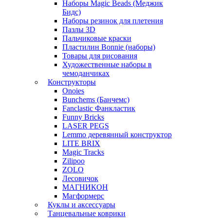
Наборы Magic Beads (Меджик
Бидс)
Наборы резинок для плетения
Пазлы 3D
Пальчиковые краски
Пластилин Bonnie (наборы)
Товары для рисования
Художественные наборы в
чемоданчиках
Конструкторы
Onoies
Bunchems (Банчемс)
Fanclastic Фанкластик
Funny Bricks
LASER PEGS
Lemmo деревянный конструктор
LITE BRIX
Magic Tracks
Zilipoo
ZOLO
Лесовичок
МАГНИКОН
Магформерс
Куклы и аксессуары
Танцевальные коврики