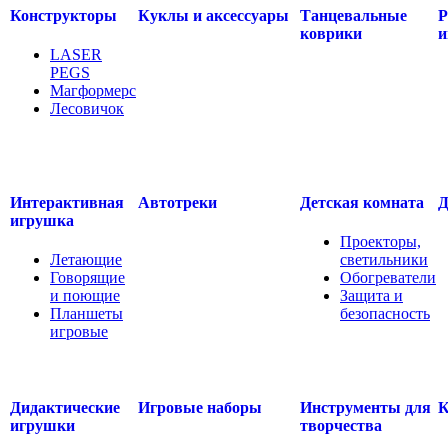
Конструкторы
Куклы и аксессуары
Танцевальные
Р
коврики
и
LASER
PEGS
Магформерс
Лесовичок
.....
Интерактивная
Автотреки
Детская комната
Д
игрушка
Проекторы,
Летающие
светильники
Говорящие
Обогреватели
и поющие
Защита и
Планшеты
безопасность
игровые
.....
.....
Дидактические
Игровые наборы
Инструменты для
К
игрушки
творчества