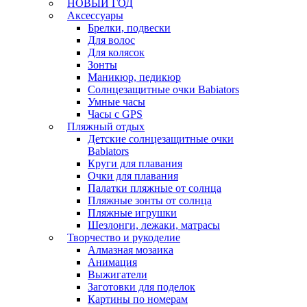
НОВЫЙ ГОД
Аксессуары
Брелки, подвески
Для волос
Для колясок
Зонты
Маникюр, педикюр
Солнцезащитные очки Babiators
Умные часы
Часы с GPS
Пляжный отдых
Детские солнцезащитные очки
Babiators
Круги для плавания
Очки для плавания
Палатки пляжные от солнца
Пляжные зонты от солнца
Пляжные игрушки
Шезлонги, лежаки, матрасы
Творчество и рукоделие
Алмазная мозаика
Анимация
Выжигатели
Заготовки для поделок
Картины по номерам