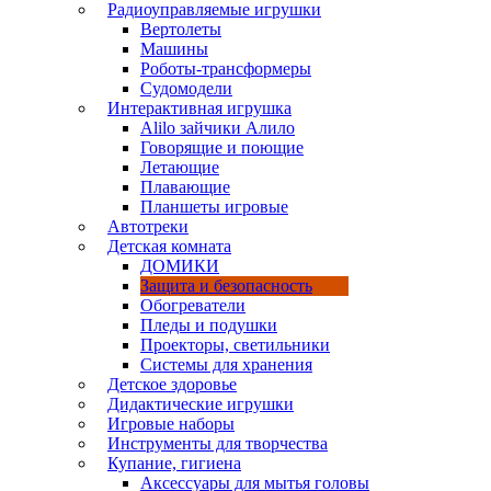
Радиоуправляемые игрушки
Вертолеты
Машины
Роботы-трансформеры
Судомодели
Интерактивная игрушка
Alilo зайчики Алило
Говорящие и поющие
Летающие
Плавающие
Планшеты игровые
Автотреки
Детская комната
ДОМИКИ
Защита и безопасность
Обогреватели
Пледы и подушки
Проекторы, светильники
Системы для хранения
Детское здоровье
Дидактические игрушки
Игровые наборы
Инструменты для творчества
Купание, гигиена
Аксессуары для мытья головы