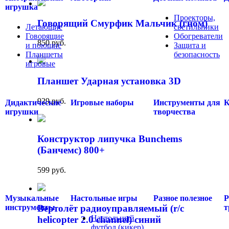
игрушка
Проекторы,
Говорящий Смурфик Мальчик (гном)
Летающие
светильники
Говорящие
Обогреватели
850 руб.
и поющие
Защита и
Планшеты
безопасность
игровые
.....
.....
Планшет Ударная установка 3D
929 руб.
Дидактические
Игровые наборы
Инструменты для
К
игрушки
творчества
Конструктор липучка Bunchems
(Банчемс) 800+
599 руб.
Музыкальные
Настольные игры
Разное полезное
Р
Вертолёт радиоуправляемый (r/c
инструменты
т
Настольный
helicopter 2.0 channel) синий
футбол (кикер)