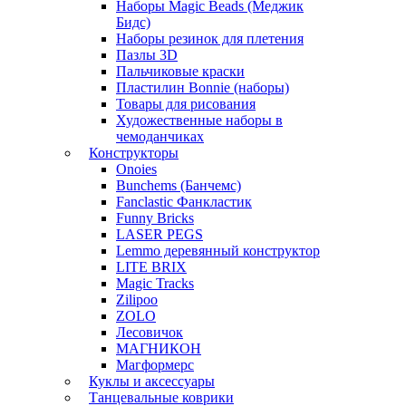
Наборы Magic Beads (Меджик
Бидс)
Наборы резинок для плетения
Пазлы 3D
Пальчиковые краски
Пластилин Bonnie (наборы)
Товары для рисования
Художественные наборы в
чемоданчиках
Конструкторы
Onoies
Bunchems (Банчемс)
Fanclastic Фанкластик
Funny Bricks
LASER PEGS
Lemmo деревянный конструктор
LITE BRIX
Magic Tracks
Zilipoo
ZOLO
Лесовичок
МАГНИКОН
Магформерс
Куклы и аксессуары
Танцевальные коврики