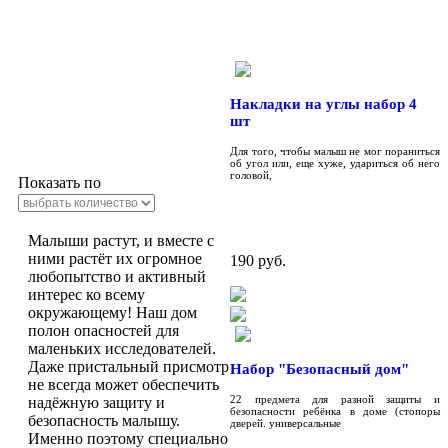
Накладки на углы набор 4
шт
Для того, чтобы малыш не мог пораниться
об угол или, еще хуже, удариться об него
головой,
Показать по
Малыши растут, и вместе с
ними растёт их огромное
190 руб.
любопытство и активный
интерес ко всему
окружающему! Наш дом
полон опасностей для
маленьких исследователей.
Даже пристальный присмотр
Набор "Безопасный дом"
не всегда может обеспечить
22 предмета для разной защиты и
надёжную защиту и
безопасности ребёнка в доме (стопоры
безопасность малышу.
дверей. универсальные
Именно поэтому специально