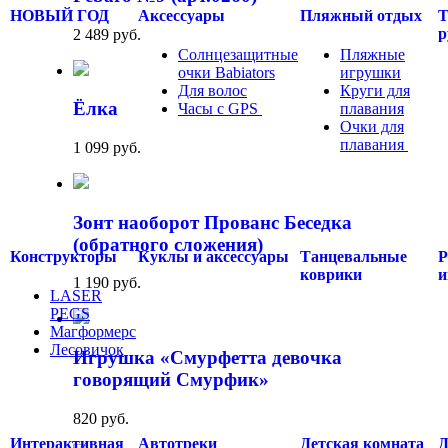
НОВЫЙ ГОД
Аксессуары
Пляжный отдых
Т
р
2 489 руб.
Солнцезащитные
Пляжные
очки Babiators
игрушки
Для волос
Круги для
Ёлка
Часы с GPS
.....
плавания
Очки для
плавания
.....
1 099 руб.
Зонт наоборот Прованс Беседка
(обратного сложения)
Конструкторы
Куклы и аксессуары
Танцевальные
Р
коврики
и
1 190 руб.
LASER
PEGS
Магформерс
Лесовичок
Игрушка «Смурфетта девочка
.....
говорящий Смурфик»
820 руб.
Интерактивная
Автотреки
Детская комната
Д