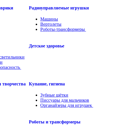
оврики
Радиоуправляемые игрушки
Машины
Вертолеты
Роботы-трансформеры
.....
Детское здоровье
светильники
ли
зопасность
.....
 творчества
Купание, гигиена
Зубные щётки
Писсуары для мальчиков
Органайзеры для игрушек
.....
Роботы и трансформеры