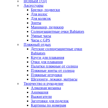
НОВЫЙ ГОД
Аксессуары
Брелки, подвески
Для волос
Для колясок
Зонты
Маникюр, педикюр
Солнцезащитные очки Babiators
Умные часы
Часы с GPS
Пляжный отдых
Детские солнцезащитные очки
Babiators
Круги для плавания
Очки для плавания
Палатки пляжные от солнца
Пляжные зонты от солнца
Пляжные игрушки
Шезлонги, лежаки, матрасы
Творчество и рукоделие
Алмазная мозаика
Анимация
Выжигатели
Заготовки для поделок
Картины по номерам