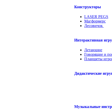
Конструкторы
LASER PEGS
Магформерс
Лесовичок
.....
Интерактивная игр
Летающие
Говорящие и п
Планшеты игр
Дидактические игр
Музыкальные инст