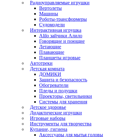
Радиоуправляемые игрушки
Вертолеты
Машины
Роботы-трансформеры
Судомодели
Интерактивная игрушка
Alilo зайчики Алило
Говорящие и поющие
Летающие
Плавающие
Планшеты игровые
Автотреки
Детская комната
ДОМИКИ
Защита и безопасность
Обогреватели
Пледы и подушки
Проекторы, светильники
Системы для хранения
Детское здоровье
Дидактические игрушки
Игровые наборы
Инструменты для творчества
Купание, гигиена
Аксессуары для мытья головы