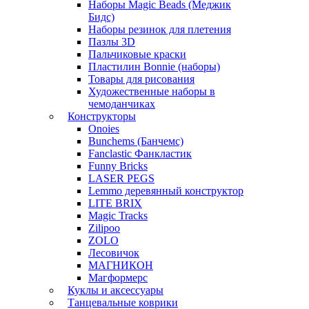
Наборы Magic Beads (Меджик
Бидс)
Наборы резинок для плетения
Пазлы 3D
Пальчиковые краски
Пластилин Bonnie (наборы)
Товары для рисования
Художественные наборы в
чемоданчиках
Конструкторы
Onoies
Bunchems (Банчемс)
Fanclastic Фанкластик
Funny Bricks
LASER PEGS
Lemmo деревянный конструктор
LITE BRIX
Magic Tracks
Zilipoo
ZOLO
Лесовичок
МАГНИКОН
Магформерс
Куклы и аксессуары
Танцевальные коврики