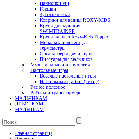
Ванночки Puj
Горшки
Зубные щётки
Коврики для ванны ROXY-KIDS
Круги для купания
SWIMTRAINER
Круги на шею Roxy-Kids Flipper
Мочалки, полотенца,
термометры
Органайзеры для игрушек
Писсуары для мальчиков
Музыкальные инструменты
Настольные игры
Весёлые настольные игры
Настольный футбол (кикер)
Разное полезное
Роботы и трансформеры
МАЛЬЧИКАМ
ДЕВОЧКАМ
МАЛЫШАМ
Главная страница
Новости