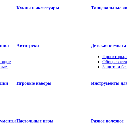
Куклы и аксессуары
Танцевальные к
ушка
Автотреки
Детская комната
Проекторы, 
оющие
Обогревате
овые
.....
Защита и бе
ушки
Игровые наборы
Инструменты для
рументы
Настольные игры
Разное полезное