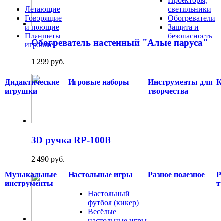
Проекторы,
Летающие
светильники
Говорящие
Обогреватели
и поющие
Защита и
Планшеты
безопасность
Обогреватель настенный "Алые паруса"
игровые
.....
.....
1 299 руб.
Дидактические
Игровые наборы
Инструменты для
К
игрушки
творчества
3D ручка RP-100B
2 490 руб.
Музыкальные
Настольные игры
Разное полезное
Р
инструменты
т
Настольный
футбол (кикер)
Весёлые
настольные игры