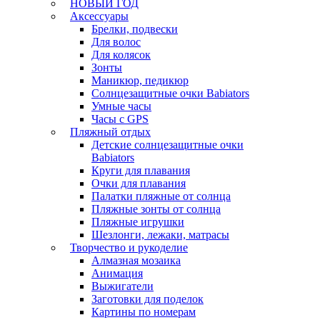
НОВЫЙ ГОД
Аксессуары
Брелки, подвески
Для волос
Для колясок
Зонты
Маникюр, педикюр
Солнцезащитные очки Babiators
Умные часы
Часы с GPS
Пляжный отдых
Детские солнцезащитные очки
Babiators
Круги для плавания
Очки для плавания
Палатки пляжные от солнца
Пляжные зонты от солнца
Пляжные игрушки
Шезлонги, лежаки, матрасы
Творчество и рукоделие
Алмазная мозаика
Анимация
Выжигатели
Заготовки для поделок
Картины по номерам