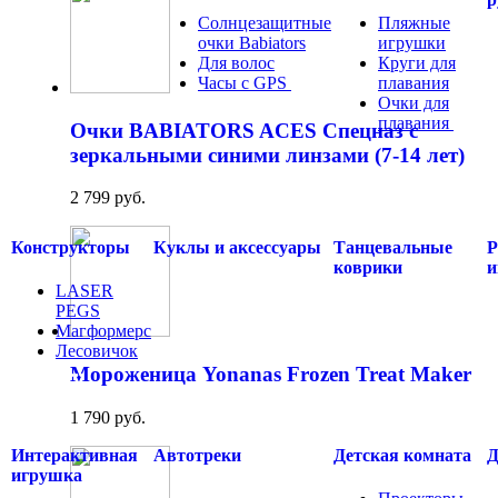
Солнцезащитные
Пляжные
очки Babiators
игрушки
Для волос
Круги для
Часы с GPS
.....
плавания
Очки для
плавания
.....
Очки BABIATORS ACES Спецназ с
зеркальными синими линзами (7-14 лет)
2 799 руб.
Конструкторы
Куклы и аксессуары
Танцевальные
Р
коврики
и
LASER
PEGS
Магформерс
Лесовичок
.....
Мороженица Yonanas Frozen Treat Maker
1 790 руб.
Интерактивная
Автотреки
Детская комната
Д
игрушка