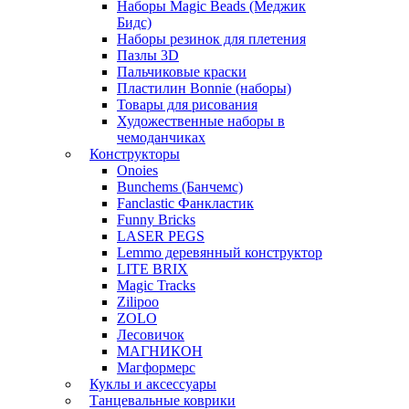
Наборы Magic Beads (Меджик
Бидс)
Наборы резинок для плетения
Пазлы 3D
Пальчиковые краски
Пластилин Bonnie (наборы)
Товары для рисования
Художественные наборы в
чемоданчиках
Конструкторы
Onoies
Bunchems (Банчемс)
Fanclastic Фанкластик
Funny Bricks
LASER PEGS
Lemmo деревянный конструктор
LITE BRIX
Magic Tracks
Zilipoo
ZOLO
Лесовичок
МАГНИКОН
Магформерс
Куклы и аксессуары
Танцевальные коврики