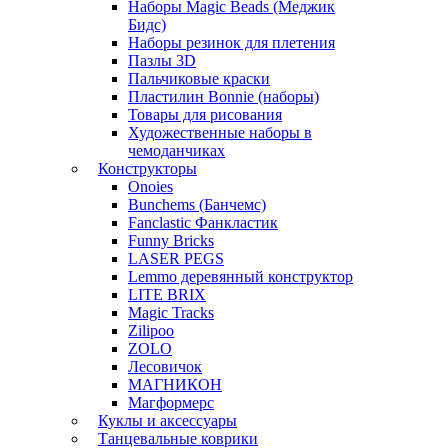
Наборы Magic Beads (Меджик
Бидс)
Наборы резинок для плетения
Пазлы 3D
Пальчиковые краски
Пластилин Bonnie (наборы)
Товары для рисования
Художественные наборы в
чемоданчиках
Конструкторы
Onoies
Bunchems (Банчемс)
Fanclastic Фанкластик
Funny Bricks
LASER PEGS
Lemmo деревянный конструктор
LITE BRIX
Magic Tracks
Zilipoo
ZOLO
Лесовичок
МАГНИКОН
Магформерс
Куклы и аксессуары
Танцевальные коврики