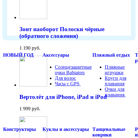
Зонт наоборот Полоски чёрные
(обратного сложения)
1 190 руб.
НОВЫЙ ГОД
Аксессуары
Пляжный отдых
Т
р
Солнцезащитные
Пляжные
очки Babiators
игрушки
Для волос
Круги для
Часы с GPS
.....
плавания
Очки для
плавания
.....
Вертолёт для iPhone, iPad и iPod
1 999 руб.
Конструкторы
Куклы и аксессуары
Танцевальные
Р
коврики
и