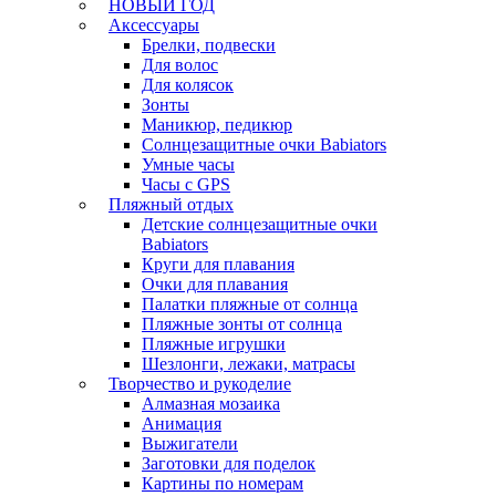
НОВЫЙ ГОД
Аксессуары
Брелки, подвески
Для волос
Для колясок
Зонты
Маникюр, педикюр
Солнцезащитные очки Babiators
Умные часы
Часы с GPS
Пляжный отдых
Детские солнцезащитные очки
Babiators
Круги для плавания
Очки для плавания
Палатки пляжные от солнца
Пляжные зонты от солнца
Пляжные игрушки
Шезлонги, лежаки, матрасы
Творчество и рукоделие
Алмазная мозаика
Анимация
Выжигатели
Заготовки для поделок
Картины по номерам