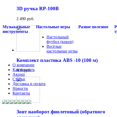
3D ручка RP-100B
2 490 руб.
Музыкальные
Настольные игры
Разное полезное
Р
инструменты
т
Настольный
футбол (кикер)
Весёлые
настольные игры
Комплект пластика ABS -10 (100 м)
О компании
Как заказать
800 руб.
Акции
Статьи
Доставка и оплата
Новости
Контакты
Зонт наоборот фиолетовый (обратного