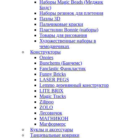
Наборы Magic Beads (Меджик
Бидс)
Наборы резинок для плетения
Пазлы 3D
Пальчиковые краски
Пластилин Bonnie (наборы)
Товары для рисования
Художественные наборы в
чемоданчиках
Конструкторы
Onoies
Bunchems (Банчемс)
Fanclastic Фанкластик
Funny Bricks
LASER PEGS
Lemmo деревянный конструктор
LITE BRIX
Magic Tracks
Zilipoo
ZOLO
Лесовичок
МАГНИКОН
Магформерс
Куклы и аксессуары
Танцевальные коврики