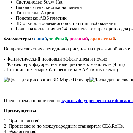
Светодиоды: Straw Hat
Выключатель: кнопка на панели
Тип стекла: Акрил
Подставка: ABS пластик
3D очки для объёмного восприятия изображения
Большая коллекция из 24 тематических трафаретов для р
Фломастеры:
синий
,
зелёный
,
розовый
,
оранжевый
.
Во время свечения светодиодов рисунок на прозрачной доске 
- Фантастический неоновый эффект днем и ночью
- Фломастеры флуоресцентные цветные в комплекте (4 шт)
- Питание от четырех батареек типа ААА (в комплекте)
Предлагаем дополнительно
купить флуоресцентные фломас
Преимущества:
1. Оригинальная!
2. Произведено по международным стандартам CE&RoHs.
3. Экологичная!