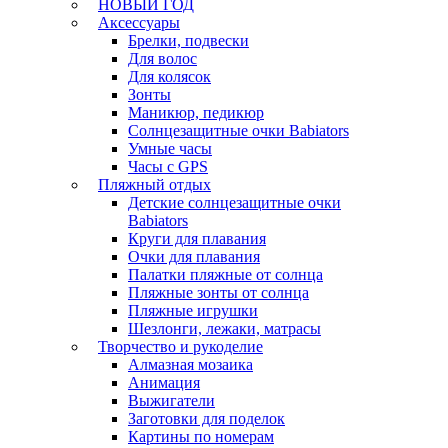
НОВЫЙ ГОД
Аксессуары
Брелки, подвески
Для волос
Для колясок
Зонты
Маникюр, педикюр
Солнцезащитные очки Babiators
Умные часы
Часы с GPS
Пляжный отдых
Детские солнцезащитные очки
Babiators
Круги для плавания
Очки для плавания
Палатки пляжные от солнца
Пляжные зонты от солнца
Пляжные игрушки
Шезлонги, лежаки, матрасы
Творчество и рукоделие
Алмазная мозаика
Анимация
Выжигатели
Заготовки для поделок
Картины по номерам