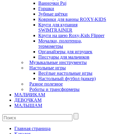
Ванночки Puj
Горшки
Зубные щётки
Коврики для ванны ROXY-KIDS
Круги для купания
SWIMTRAINER
Круги на шею Roxy-Kids Flipper
Мочалки, полотенца,
термометры
Органайзеры для игрушек
Писсуары для мальчиков
Музыкальные инструменты
Настольные игры
Весёлые настольные игры
Настольный футбол (кикер)
Разное полезное
Роботы и трансформеры
МАЛЬЧИКАМ
ДЕВОЧКАМ
МАЛЫШАМ
Главная страница
Каталог