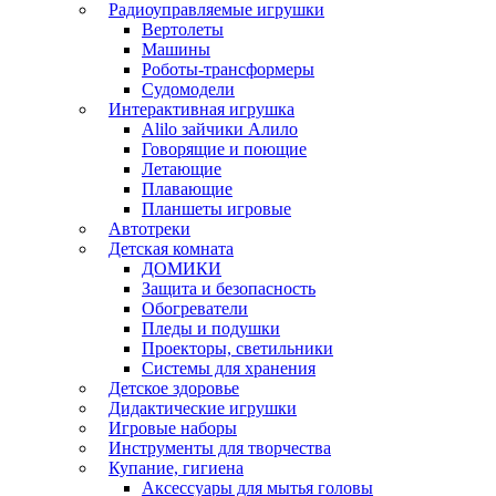
Радиоуправляемые игрушки
Вертолеты
Машины
Роботы-трансформеры
Судомодели
Интерактивная игрушка
Alilo зайчики Алило
Говорящие и поющие
Летающие
Плавающие
Планшеты игровые
Автотреки
Детская комната
ДОМИКИ
Защита и безопасность
Обогреватели
Пледы и подушки
Проекторы, светильники
Системы для хранения
Детское здоровье
Дидактические игрушки
Игровые наборы
Инструменты для творчества
Купание, гигиена
Аксессуары для мытья головы