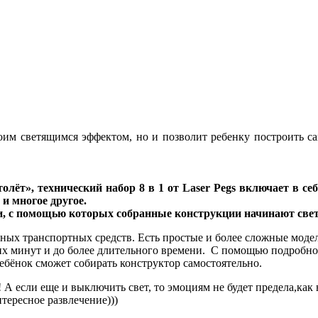
оим светящимся эффектом, но и позволит ребенку построить с
т», технический набор 8 в 1 от Laser Pegs включает в себ
 и многое другое.
и, с помощью которых собранные конструкции начинают свет
азных транспортных средств. Есть простые и более сложные моде
ьких минут и до более длительного времени. С помощью подробн
ебёнок сможет собирать конструктор самостоятельно.
а! А если еще и выключить свет, то эмоциям не будет предела,как
нтересное развлечение)))