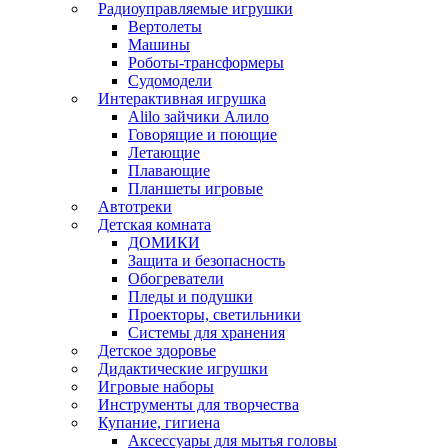
Радиоуправляемые игрушки
Вертолеты
Машины
Роботы-трансформеры
Судомодели
Интерактивная игрушка
Alilo зайчики Алило
Говорящие и поющие
Летающие
Плавающие
Планшеты игровые
Автотреки
Детская комната
ДОМИКИ
Защита и безопасность
Обогреватели
Пледы и подушки
Проекторы, светильники
Системы для хранения
Детское здоровье
Дидактические игрушки
Игровые наборы
Инструменты для творчества
Купание, гигиена
Аксессуары для мытья головы