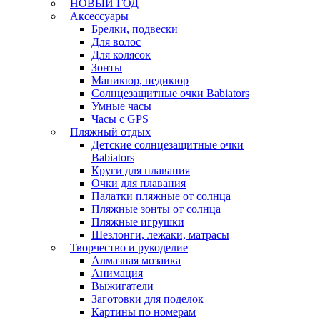
НОВЫЙ ГОД
Аксессуары
Брелки, подвески
Для волос
Для колясок
Зонты
Маникюр, педикюр
Солнцезащитные очки Babiators
Умные часы
Часы с GPS
Пляжный отдых
Детские солнцезащитные очки
Babiators
Круги для плавания
Очки для плавания
Палатки пляжные от солнца
Пляжные зонты от солнца
Пляжные игрушки
Шезлонги, лежаки, матрасы
Творчество и рукоделие
Алмазная мозаика
Анимация
Выжигатели
Заготовки для поделок
Картины по номерам