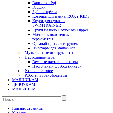
Ванночки Puj
Горшки
Зубные щётки
Коврики для ванны ROXY-KIDS
Круги для купания
SWIMTRAINER
Круги на шею Roxy-Kids Flipper
Мочалки, полотенца,
термометры
Органайзеры для игрушек
Писсуары для мальчиков
Музыкальные инструменты
Настольные игры
Весёлые настольные игры
Настольный футбол (кикер)
Разное полезное
Роботы и трансформеры
МАЛЬЧИКАМ
ДЕВОЧКАМ
МАЛЫШАМ
Главная страница
Каталог