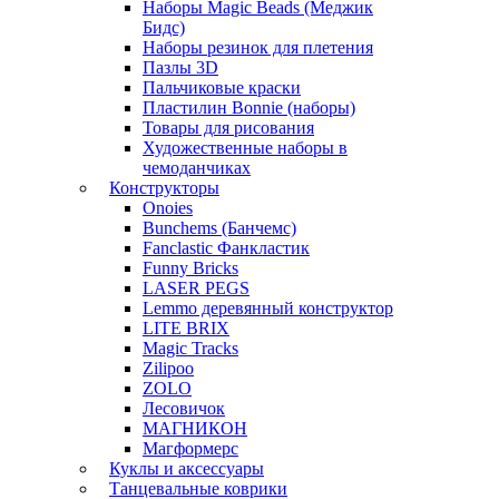
Наборы Magic Beads (Меджик
Бидс)
Наборы резинок для плетения
Пазлы 3D
Пальчиковые краски
Пластилин Bonnie (наборы)
Товары для рисования
Художественные наборы в
чемоданчиках
Конструкторы
Onoies
Bunchems (Банчемс)
Fanclastic Фанкластик
Funny Bricks
LASER PEGS
Lemmo деревянный конструктор
LITE BRIX
Magic Tracks
Zilipoo
ZOLO
Лесовичок
МАГНИКОН
Магформерс
Куклы и аксессуары
Танцевальные коврики