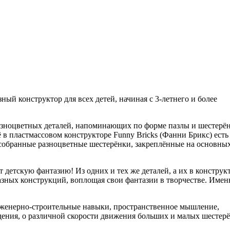
ный конструктор для всех детей, начиная с 3-летнего и более
азноцветных деталей, напоминающих по форме пазлы и шестерён
в пластмассовом конструкторе Funny Bricks (Фанни Брикс) есть
о собранные разноцветные шестерёнки, закреплённые на основны
 детскую фантазию! Из одних и тех же деталей, а их в конструк
разных конструкций, воплощая свои фантазии в творчестве. Имен
инженерно-строительные навыки, пространственное мышление,
дения, о различной скорости движения больших и малых шестерё