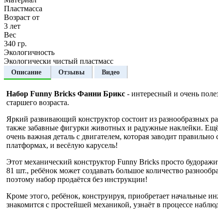
Пластмасса
Возраст от
3 лет
Вес
340 гр.
Экологичность
Экологически чистый пластмасс
Описание
Отзывы
Видео
Набор Funny Bricks Фанни Брикс
- интересный и очень полез
старшего возраста.
Яркий развивающий конструктор состоит из разнообразных р
также забавные фигурки животных и радужные наклейки. Ещё 
очень важная деталь с двигателем, которая заводит правильн
платформах, и весёлую карусель!
Этот механический конструктор Funny Bricks просто будоражит
81 шт., ребёнок может создавать большое количество разнооб
поэтому набор продаётся без инструкции!
Кроме этого, ребёнок, конструируя, приобретает начальные 
знакомится с простейшей механикой, узнаёт в процессе наблю