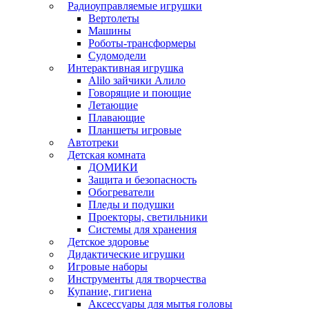
Радиоуправляемые игрушки
Вертолеты
Машины
Роботы-трансформеры
Судомодели
Интерактивная игрушка
Alilo зайчики Алило
Говорящие и поющие
Летающие
Плавающие
Планшеты игровые
Автотреки
Детская комната
ДОМИКИ
Защита и безопасность
Обогреватели
Пледы и подушки
Проекторы, светильники
Системы для хранения
Детское здоровье
Дидактические игрушки
Игровые наборы
Инструменты для творчества
Купание, гигиена
Аксессуары для мытья головы