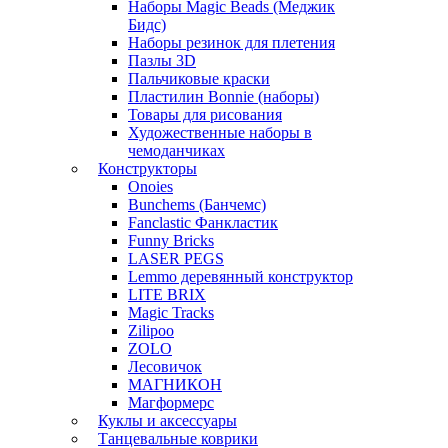
Наборы Magic Beads (Меджик
Бидс)
Наборы резинок для плетения
Пазлы 3D
Пальчиковые краски
Пластилин Bonnie (наборы)
Товары для рисования
Художественные наборы в
чемоданчиках
Конструкторы
Onoies
Bunchems (Банчемс)
Fanclastic Фанкластик
Funny Bricks
LASER PEGS
Lemmo деревянный конструктор
LITE BRIX
Magic Tracks
Zilipoo
ZOLO
Лесовичок
МАГНИКОН
Магформерс
Куклы и аксессуары
Танцевальные коврики