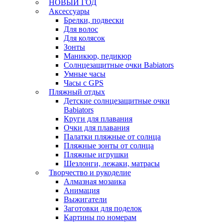
НОВЫЙ ГОД
Аксессуары
Брелки, подвески
Для волос
Для колясок
Зонты
Маникюр, педикюр
Солнцезащитные очки Babiators
Умные часы
Часы с GPS
Пляжный отдых
Детские солнцезащитные очки
Babiators
Круги для плавания
Очки для плавания
Палатки пляжные от солнца
Пляжные зонты от солнца
Пляжные игрушки
Шезлонги, лежаки, матрасы
Творчество и рукоделие
Алмазная мозаика
Анимация
Выжигатели
Заготовки для поделок
Картины по номерам