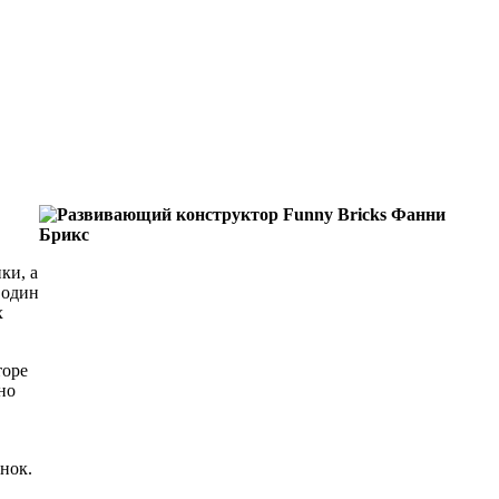
ки, а
 один
х
торе
но
нок.