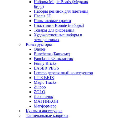
Наборы Magic Beads (Меджик
Бидс)
Наборы резинок для плетения
Пазлы 3D
Пальчиковые краски
Пластилин Bonnie (наборы)
Товары для рисования
Художественные наборы в
чемоданчиках
Конструкторы
Onoies
Bunchems (Банчемс)
Fanclastic Фанкластик
Funny Bricks
LASER PEGS
Lemmo деревянный конструктор
LITE BRIX
Magic Tracks
Zilipoo
ZOLO
Лесовичок
МАГНИКОН
Магформерс
Куклы и аксессуары
Танцевальные коврики