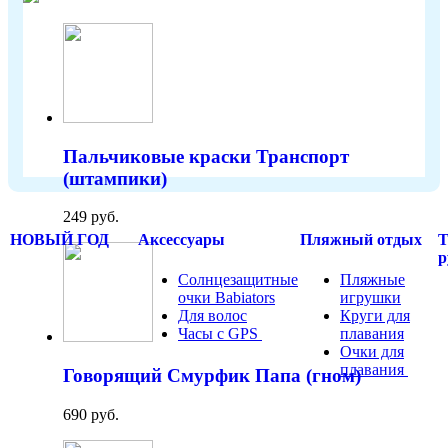
Пальчиковые краски Транспорт
(штампики)
249 руб.
НОВЫЙ ГОД
Аксессуары
Пляжный отдых
Т
р
Солнцезащитные
Пляжные
очки Babiators
игрушки
Для волос
Круги для
Часы с GPS
.....
плавания
Очки для
плавания
.....
Говорящий Смурфик Папа (гном)
690 руб.