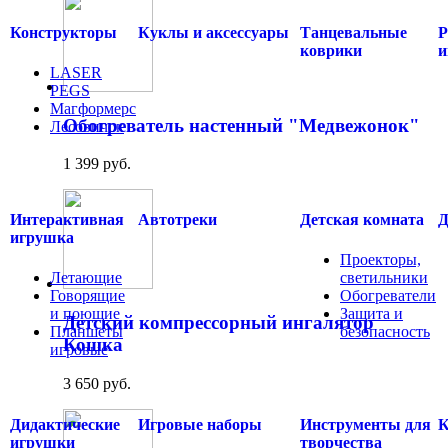
Конструкторы
Куклы и аксессуары
Танцевальные
Р
коврики
и
LASER
PEGS
Магформерс
Обогреватель настенный "Медвежонок"
Лесовичок
.....
1 399 руб.
Интерактивная
Автотреки
Детская комната
Д
игрушка
Проекторы,
Летающие
светильники
Говорящие
Обогреватели
и поющие
Защита и
Детский компрессорный ингалятор
Планшеты
безопасность
Кошка
игровые
.....
.....
3 650 руб.
Дидактические
Игровые наборы
Инструменты для
К
игрушки
творчества