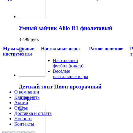
Умный зайчик Alilo R1 фиолетовый
3 499 руб.
Музыкальные
Настольные игры
Разное полезное
Р
инструменты
т
Настольный
футбол (кикер)
Весёлые
настольные игры
Детский зонт Пион прозрачный
О компании
Как заказать
600 руб.
Акции
Статьи
Доставка и оплата
Новости
Контакты