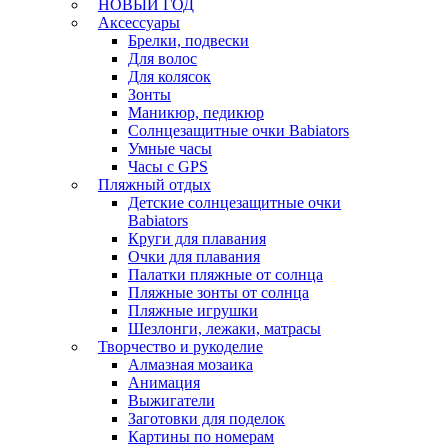
НОВЫЙ ГОД
Аксессуары
Брелки, подвески
Для волос
Для колясок
Зонты
Маникюр, педикюр
Солнцезащитные очки Babiators
Умные часы
Часы с GPS
Пляжный отдых
Детские солнцезащитные очки
Babiators
Круги для плавания
Очки для плавания
Палатки пляжные от солнца
Пляжные зонты от солнца
Пляжные игрушки
Шезлонги, лежаки, матрасы
Творчество и рукоделие
Алмазная мозаика
Анимация
Выжигатели
Заготовки для поделок
Картины по номерам