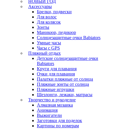
НОВЫЙ ГОД
Аксессуары
Брелки, подвески
Для волос
Для колясок
Зонты
Маникюр, педикюр
Солнцезащитные очки Babiators
Умные часы
Часы с GPS
Пляжный отдых
Детские солнцезащитные очки
Babiators
Круги для плавания
Очки для плавания
Палатки пляжные от солнца
Пляжные зонты от солнца
Пляжные игрушки
Шезлонги, лежаки, матрасы
Творчество и рукоделие
Алмазная мозаика
Анимация
Выжигатели
Заготовки для поделок
Картины по номерам