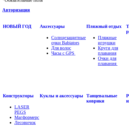
*
Обязательные поля
Авторизация
НОВЫЙ ГОД
Аксессуары
Пляжный отдых
Т
р
Солнцезащитные
Пляжные
очки Babiators
игрушки
Для волос
Круги для
Часы с GPS
.....
плавания
Очки для
плавания
.....
Конструкторы
Куклы и аксессуары
Танцевальные
Р
коврики
и
LASER
PEGS
Магформерс
Лесовичок
.....