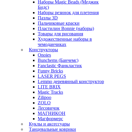
Наборы Magic Beads (Меджик
Бидс)
Наборы резинок для плетения
Пазлы 3D
Пальчиковые краски
Пластилин Bonnie (наборы)
Товары для рисования
Художественные наборы в
чемоданчиках
Конструкторы
Onoies
Bunchems (Банчемс)
Fanclastic Фанкластик
Funny Bricks
LASER PEGS
Lemmo деревянный конструктор
LITE BRIX
Magic Tracks
Zilipoo
ZOLO
Лесовичок
МАГНИКОН
Магформерс
Куклы и аксессуары
Танцевальные коврики